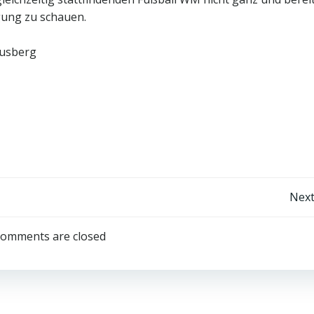
gung zu schauen.
husberg
Post
Next
navigation
omments are closed