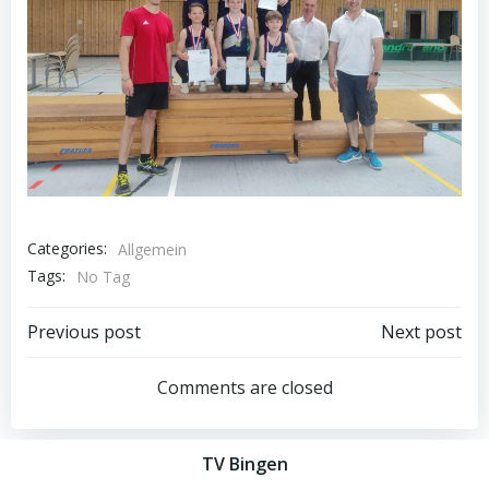
Categories:
Allgemein
Tags:
No Tag
Post
Post
Previous post
Next post
navigation
navigation
Comments are closed
TV Bingen