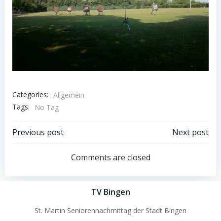
Categories:
Allgemein
Tags:
No Tag
Post
Post
Previous post
Next post
navigation
navigation
Comments are closed
TV Bingen
St. Martin Seniorennachmittag der Stadt Bingen