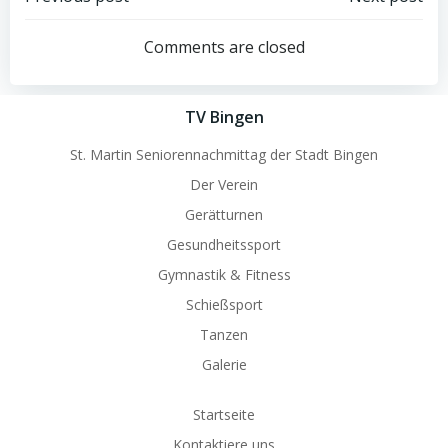
Post
Post
navigation
navigation
Comments are closed
TV Bingen
St. Martin Seniorennachmittag der Stadt Bingen
Der Verein
Gerätturnen
Gesundheitssport
Gymnastik & Fitness
Schießsport
Tanzen
Galerie
Startseite
Kontaktiere uns